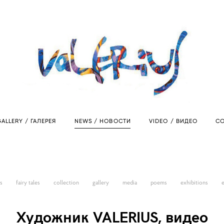
ALLERY / ГАЛЕРЕЯ
NEWS / НОВОСТИ
VIDEO / ВИДЕО
CO
ts
fairy tales
collection
gallery
media
poems
exhibitions
Художник VALERIUS, видео