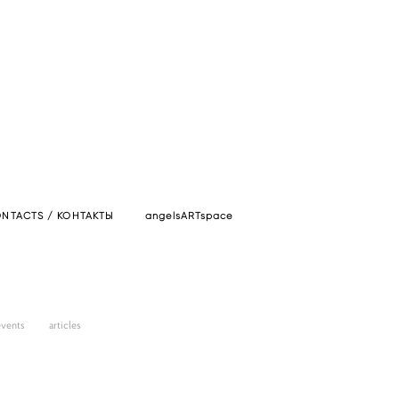
NTACTS / КОНТАКТЫ
angelsARTspace
events
articles