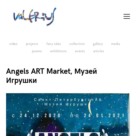
video
projects
fairy tales
collection
gallery
media
poems
exhibitions
events
articles
Angels ART Market, Музей
Игрушки